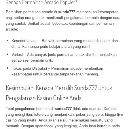
Kenapa Permainan Arcade Populer?
Pemilihan permainan arcade di
sunda777
memberikan kesempatan
bagi setiap orang untuk menikmati pengalaman bermain dengan cara
yang santai. Berikut adalah beberapa keuntungan dari permainan
arcade:
Kesederhanaan – Banyak permainan yang mudah dipahami dan
dimainkan tanpa perlu belajar aturan yang rumit.
Variasi – Ada banyak jenis permainan untuk dipilih, menjadikan
setiap sesi bermain unik.
Fokus pada Distraksi – Permainan arcade memberikan
kesempatan untuk bersantai tanpa tekanan menang.
Kesimpulan: Kenapa Memilih Sunda777 untuk
Pengalaman Kasino Online Anda
Total pengalaman bermain di
sunda777
tidak ada duanya. Dari slot
yang menghibur, lotere yang menjanjikan, poker yang seru, hingga live
casino yang nyata, Anda akan selalu menemukan sesuatu yang
menarik. Dengan sportsbook yang lengkap, Anda bisa bertaruh pada