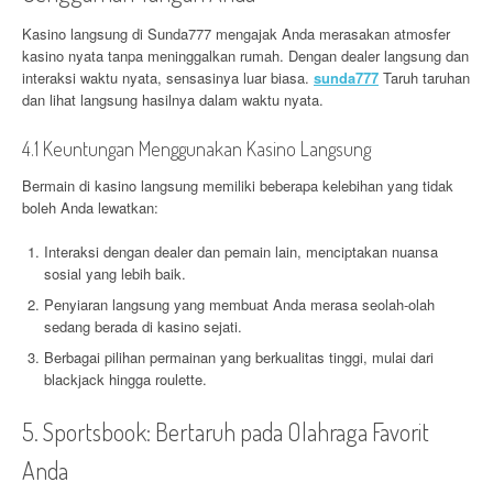
Kasino langsung di Sunda777 mengajak Anda merasakan atmosfer
kasino nyata tanpa meninggalkan rumah. Dengan dealer langsung dan
interaksi waktu nyata, sensasinya luar biasa.
sunda777
Taruh taruhan
dan lihat langsung hasilnya dalam waktu nyata.
4.1 Keuntungan Menggunakan Kasino Langsung
Bermain di kasino langsung memiliki beberapa kelebihan yang tidak
boleh Anda lewatkan:
Interaksi dengan dealer dan pemain lain, menciptakan nuansa
sosial yang lebih baik.
Penyiaran langsung yang membuat Anda merasa seolah-olah
sedang berada di kasino sejati.
Berbagai pilihan permainan yang berkualitas tinggi, mulai dari
blackjack hingga roulette.
5. Sportsbook: Bertaruh pada Olahraga Favorit
Anda