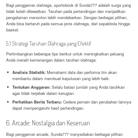
Bagi penggemar olahraga, sportsbook di Sunda777 adalah surga yang
tidak boleh dilewatkan. Taruhan pada pertandingan dan menjadikan
pengalaman menonton lebih mendebarkan. Dengan berbagai pilihan,
Anda bisa bertaruh pada semua jenis olahraga, dari sepakbola hingga
basket.
5.1 Strategi Taruhan Olahraga yang Efektif
Pertimbangkan beberapa tips berikut untuk meningkatkan peluang
Anda meraih kemenangan dalam taruhan olahraga:
Analisis Statistik:
Memahami data dan performa tim akan
membantu dalam membuat keputusan yang lebih baik.
Tentukan Anggaran:
Selalu batasi jumlah yang Anda taruhkan
agar tidak terjebak dalam kerugian.
Perhatikan Berita Terbaru:
Cedera pemain dan perubahan lainnya
dapat mempengaruhi hasil pertandingan.
6. Arcade: Nostalgia dan Keseruan
Bagi penggemar arcade, Sunda777 menyediakan berbagai pilihan