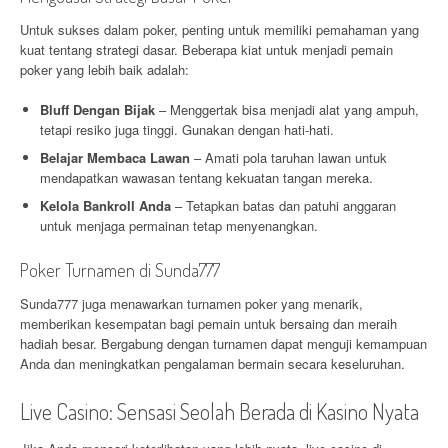
Untuk sukses dalam poker, penting untuk memiliki pemahaman yang
kuat tentang strategi dasar. Beberapa kiat untuk menjadi pemain
poker yang lebih baik adalah:
Bluff Dengan Bijak
– Menggertak bisa menjadi alat yang ampuh,
tetapi resiko juga tinggi. Gunakan dengan hati-hati.
Belajar Membaca Lawan
– Amati pola taruhan lawan untuk
mendapatkan wawasan tentang kekuatan tangan mereka.
Kelola Bankroll Anda
– Tetapkan batas dan patuhi anggaran
untuk menjaga permainan tetap menyenangkan.
Poker Turnamen di Sunda777
Sunda777 juga menawarkan turnamen poker yang menarik,
memberikan kesempatan bagi pemain untuk bersaing dan meraih
hadiah besar. Bergabung dengan turnamen dapat menguji kemampuan
Anda dan meningkatkan pengalaman bermain secara keseluruhan.
Live Casino: Sensasi Seolah Berada di Kasino Nyata