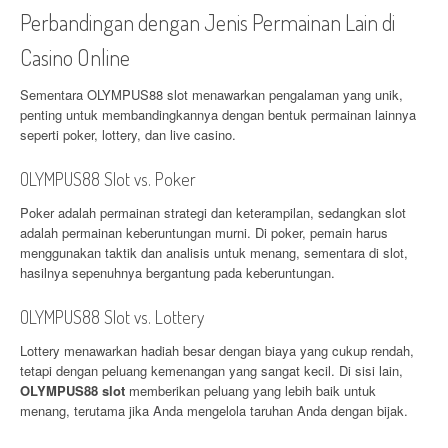
Perbandingan dengan Jenis Permainan Lain di
Casino Online
Sementara OLYMPUS88 slot menawarkan pengalaman yang unik,
penting untuk membandingkannya dengan bentuk permainan lainnya
seperti poker, lottery, dan live casino.
OLYMPUS88 Slot vs. Poker
Poker adalah permainan strategi dan keterampilan, sedangkan slot
adalah permainan keberuntungan murni. Di poker, pemain harus
menggunakan taktik dan analisis untuk menang, sementara di slot,
hasilnya sepenuhnya bergantung pada keberuntungan.
OLYMPUS88 Slot vs. Lottery
Lottery menawarkan hadiah besar dengan biaya yang cukup rendah,
tetapi dengan peluang kemenangan yang sangat kecil. Di sisi lain,
OLYMPUS88 slot
memberikan peluang yang lebih baik untuk
menang, terutama jika Anda mengelola taruhan Anda dengan bijak.