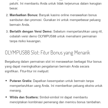
patuhi. Ini membantu Anda untuk tidak terjerumus dalam kerugian
besar.
Manfaatkan Bonus:
Banyak kasino online menawarkan bonus
sambutan dan promosi. Gunakan ini untuk memperbesar peluang
bermain Anda.
Berlatih dengan Versi Demo:
Sebelum mempertaruhkan uang riil,
cobalah versi demo OLYMPUS88 untuk memahami permainan
tanpa risiko keuangan.
OLYMPUS88 Slot: Fitur Bonus yang Menarik
Bergabung dalam permainan slot ini menawarkan berbagai fitur bonus
yang dapat meningkatkan pengalaman bermain Anda secara
signifikan. Fitur-fitur ini meliputi:
Putaran Gratis:
Dapatkan kesempatan untuk bermain tanpa
mempertaruhkan uang Anda. Ini memberikan peluang ekstra untuk
menang.
Wilds dan Scatters:
Simbol-simbol ini dapat membantu
menciptakan kombinasi pemenang dan memicu bonus tambahan.