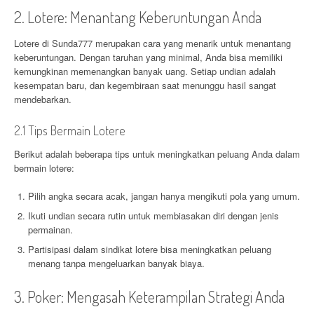
2. Lotere: Menantang Keberuntungan Anda
Lotere di Sunda777 merupakan cara yang menarik untuk menantang
keberuntungan. Dengan taruhan yang minimal, Anda bisa memiliki
kemungkinan memenangkan banyak uang. Setiap undian adalah
kesempatan baru, dan kegembiraan saat menunggu hasil sangat
mendebarkan.
2.1 Tips Bermain Lotere
Berikut adalah beberapa tips untuk meningkatkan peluang Anda dalam
bermain lotere:
Pilih angka secara acak, jangan hanya mengikuti pola yang umum.
Ikuti undian secara rutin untuk membiasakan diri dengan jenis
permainan.
Partisipasi dalam sindikat lotere bisa meningkatkan peluang
menang tanpa mengeluarkan banyak biaya.
3. Poker: Mengasah Keterampilan Strategi Anda