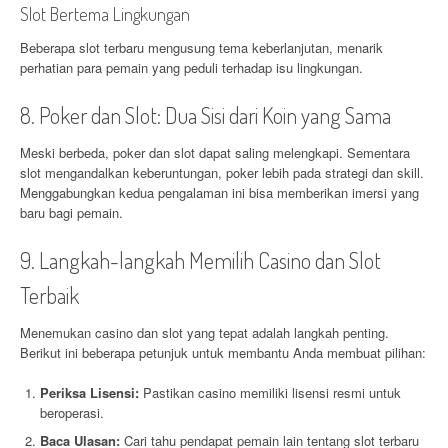
Slot Bertema Lingkungan
Beberapa slot terbaru mengusung tema keberlanjutan, menarik
perhatian para pemain yang peduli terhadap isu lingkungan.
8. Poker dan Slot: Dua Sisi dari Koin yang Sama
Meski berbeda, poker dan slot dapat saling melengkapi. Sementara
slot mengandalkan keberuntungan, poker lebih pada strategi dan skill.
Menggabungkan kedua pengalaman ini bisa memberikan imersi yang
baru bagi pemain.
9. Langkah-langkah Memilih Casino dan Slot
Terbaik
Menemukan casino dan slot yang tepat adalah langkah penting.
Berikut ini beberapa petunjuk untuk membantu Anda membuat pilihan:
Periksa Lisensi:
Pastikan casino memiliki lisensi resmi untuk
beroperasi.
Baca Ulasan:
Cari tahu pendapat pemain lain tentang slot terbaru