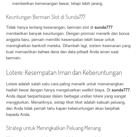
memberikan kemenangan besar, tetapi lebih jarang.
Keuntungan Bermain Slot di Sunda777
Tidak hanya tentang kesenangan, bermain slot di
sunda777
memberikan banyak keuntungan. Dengan promosi menarik dan bonus
anggota baru, pemain memiliki kesempatan lebih besar untuk
meningkatkan bankroll mereka. Ditambah lagi, sistem keamanan yang
kuat memastikan bahwa dana dan data pribadi Anda aman saat
bermain.
Lotere: Kesempatan Iman dan Keberuntungan
Lotere adalah salah satu cara paling menarik untuk memenangkan
hadiah besar dengan hanya mengeluarkan sedikit biaya. Di
sunda777
,
Anda dapat berpartisipasi dalam berbagai undian lotere yang sangat
menggiurkan. Menariknya, setiap tiket tiket adalah sebuah peluang,
dan Anda tidak pernah tahu kapan keberuntungan akan berpihak
kepada Anda.
Strategi untuk Meningkatkan Peluang Menang