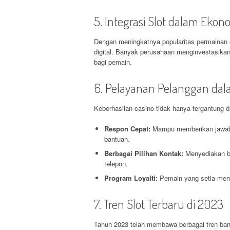
5. Integrasi Slot dalam Ekono
Dengan meningkatnya popularitas permainan o
digital. Banyak perusahaan menginvestasika
bagi pemain.
6. Pelayanan Pelanggan dal
Keberhasilan casino tidak hanya tergantung 
Respon Cepat:
Mampu memberikan jawaba
bantuan.
Berbagai Pilihan Kontak:
Menyediakan be
telepon.
Program Loyalti:
Pemain yang setia mend
7. Tren Slot Terbaru di 2023
Tahun 2023 telah membawa berbagai tren baru d