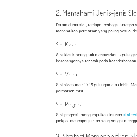
2. Memahami Jenis-jenis Slo
Dalam dunia slot, terdapat berbagai kategori 
menemukan permainan yang paling sesuai de
Slot Klasik
Slot klasik sering kali menawarkan 3 gulunga
kesenangannya terletak pada kesederhanaan i
Slot Video
Slot video memiliki 5 gulungan atau lebih. Me
permainan mini.
Slot Progresif
Slot progresif mengumpulkan taruhan
slot te
jackpot mencapai jumlah yang sangat menggi
3. Strategi Memenangkan Sl