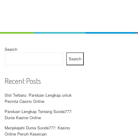
Search
Search
Recent Posts
Slot Terbaru: Panduan Lengkap untuk
Pecinta Casino Online
Panduan Lengkap Tentang Sunda777:
Dunia Kasino Online
Menjelajahi Dunia Sunda777: Kasino
Online Penuh Keseruan