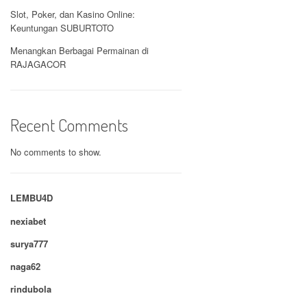
Slot, Poker, dan Kasino Online:
Keuntungan SUBURTOTO
Menangkan Berbagai Permainan di
RAJAGACOR
Recent Comments
No comments to show.
LEMBU4D
nexiabet
surya777
naga62
rindubola