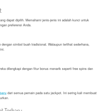
t
yang dapat dipilih. Memahami jenis-jenis ini adalah kunci untuk
ngan preferensi Anda.
n dengan simbol buah tradisional. Walaupun terlihat sederhana,
ni.
reka dilengkapi dengan fitur bonus menarik seperti free spins dan
rbaru
dari semua pemain pada satu jackpot. Ini sering kali membuat
urkan.
ot Terbaru