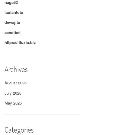
naga62
lautantoto
dewajitu
sandibet
https://illuzia.biz
Archives
August 2026
July 2026
May 2026
Categories